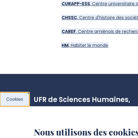
CURAPP-ESS
, Centre universitaire
CHSSC
, Centre d'histoire des socié
CAREF
, Centre amiénois de recher
HM
, Habiter le monde
UFR de Sciences Humaines,
Cookies
Sociales et Philosophie
Campus Citadelle
Nous utilisons des cookies
10, rue des Français libres, 80080 Amiens