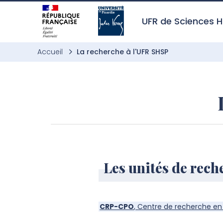
Aller à l’entête de page
Aller au menu principale
Aller au contenu principal
Aller à la recherche
Passer aux cookies
Aller au pied de page
UFR de Sciences H
Accueil
La recherche à l'UFR SHSP
Les unités de rech
CRP-CPO
, Centre de recherche en 