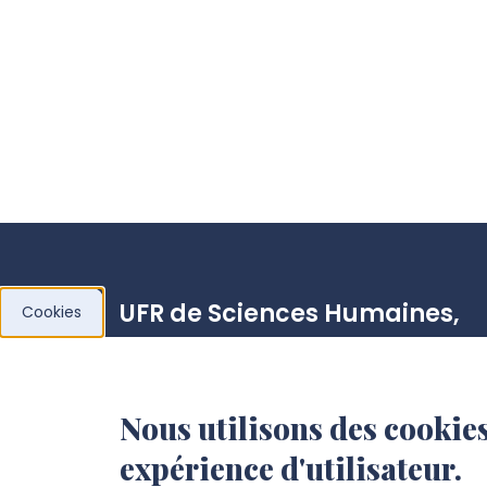
UFR de Sciences Humaines,
Cookies
Sociales et Philosophie
Campus Citadelle
Nous utilisons des cookies
10, rue des Français libres, 80080 Amiens
expérience d'utilisateur.