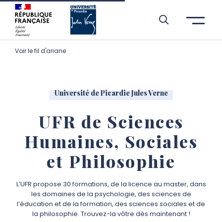
Aller à l’entête de page
Aller au menu principale
Aller au contenu principal
Aller à la recherche
Passer aux cookies
Aller au pied de page
Voir le fil d'ariane
Université de Picardie Jules Verne
UFR de Sciences
Humaines, Sociales
et Philosophie
L’UFR propose 30 formations, de la licence au master, dans
les domaines de la psychologie, des sciences de
l’éducation
et de la formation
, des sciences sociales et de
la philosophie. Trouvez-la vôtre dès maintenant !